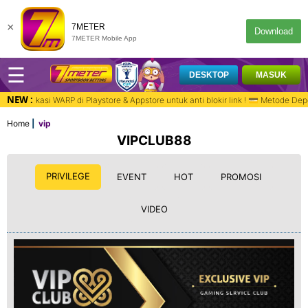
×
7METER
Download
7METER Mobile App
☰
DESKTOP
MASUK
NEW :
likasi WARP di Playstore & Appstore untuk anti blokir link ! 💳 Metode Dep
Home
vip
VIPCLUB88
PRIVILEGE
EVENT
HOT
PROMOSI
VIDEO