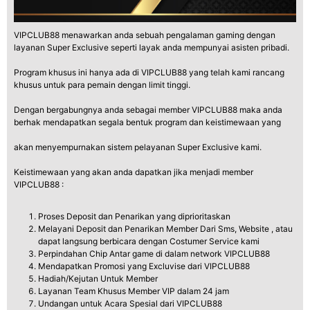
VIPCLUB88 menawarkan anda sebuah pengalaman gaming dengan
layanan Super Exclusive seperti layak anda mempunyai asisten pribadi.
Program khusus ini hanya ada di VIPCLUB88 yang telah kami rancang
khusus untuk para pemain dengan limit tinggi.
Dengan bergabungnya anda sebagai member VIPCLUB88 maka anda
berhak mendapatkan segala bentuk program dan keistimewaan yang
akan menyempurnakan sistem pelayanan Super Exclusive kami.
Keistimewaan yang akan anda dapatkan jika menjadi member
VIPCLUB88 :
Proses Deposit dan Penarikan yang diprioritaskan
Melayani Deposit dan Penarikan Member Dari Sms, Website , atau
dapat langsung berbicara dengan Costumer Service kami
Perpindahan Chip Antar game di dalam network VIPCLUB88
Mendapatkan Promosi yang Excluvise dari VIPCLUB88
Hadiah/Kejutan Untuk Member
Layanan Team Khusus Member VIP dalam 24 jam
Undangan untuk Acara Spesial dari VIPCLUB88