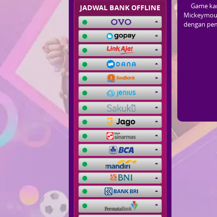
Game kar
JADWAL BANK OFFLINE
Mickeymous
dengan pem