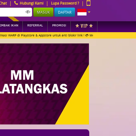
|
|
|
Chat
Hubungi Kami
Lupa Password ?
DAFTAR
EMBAK IKAN
REFERRAL
PROMOSI
RP di Playstore & Appstore untuk anti blokir link ! 💳 Metode Deposit : Bank, QR PAY, 