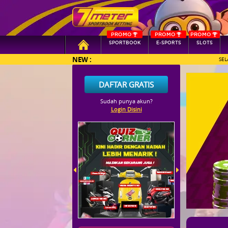
PROMO
PROMO
PROMO
SPORTBOOK
E-SPORTS
SLOTS
NEW :
SELAMAT 
DAFTAR GRATIS
Sudah punya akun?
Login Disini