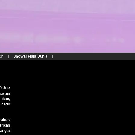
ir
|
Jadwal Piala Dunia
|
Daftar
patan
 ikan,
 hadir
ilitas
rikan
sangat