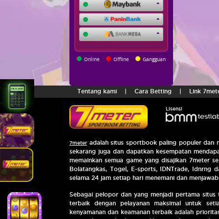
Online
Offline
Gangguan
Tentang kami
|
Cara Betting
|
Link 7met
Lisensi
adalah situs sportbook paling populer dan m
7meter
sekarang juga dan dapatkan kesempatan mendapa
memainkan semua game yang disajikan 7meter seper
Bolatangkas, Togel, E-sports, IDNTrade, Idnrng d
selama 24 jam setiap hari menemani dan menjawab
Sebagai pelopor dan yang menjadi pertama situs t
terbaik dengan pelayanan maksimal untuk set
kenyamanan dan keamanan terbaik adalah prioritas