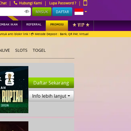
|
|
|
Chat
Hubungi Kami
Lupa Password ?
DAFTAR
EMBAK IKAN
REFERRAL
PROMOSI
ti blokir link ! 💳 Metode Deposit : Bank, QR PAY, Virtual Account, Voucher88 , Deposi
NLIVE
SLOTS
TOGEL
Daftar Sekarang
Info lebih lanjut