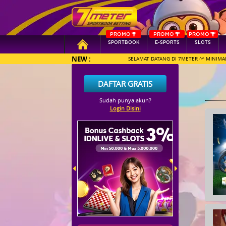
PROMO
PROMO
PROMO
SPORTBOOK
E-SPORTS
SLOTS
NEW :
SELAMAT DATANG DI 7METER ^^ MINIMAL DEPOSIT
DAFTAR GRATIS
Sudah punya akun?
Login Disini