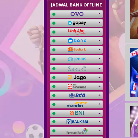
JADWAL BANK OFFLINE