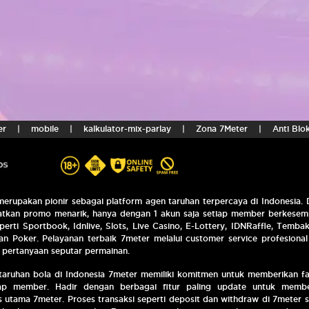
Daftar Sekarang
Info lebih lanjut
er
|
mobile
|
kalkulator-mix-parlay
|
Zona 7Meter
|
Anti Blok
Daftar Sekarang
Info lebih lanjut
erupakan pionir sebagai platform agen taruhan terpercaya di Indonesia. 
tkan promo menarik, hanya dengan 1 akun saja setiap member berkesem
Daftar Sekarang
ti Sportbook, Idnlive, Slots, Live Casino, E-Lottery, IDNRaffle, Tembak
an Poker. Pelayanan terbaik 7meter melalui customer service profesional
Info lebih lanjut
 pertanyaan seputar permainan.
aruhan bola di Indonesia 7meter memiliki komitmen untuk memberikan fas
iap member. Hadir dengan berbagai fitur paling update untuk membe
Daftar Sekarang
 utama 7meter. Proses transaksi seperti deposit dan withdraw di 7meter 