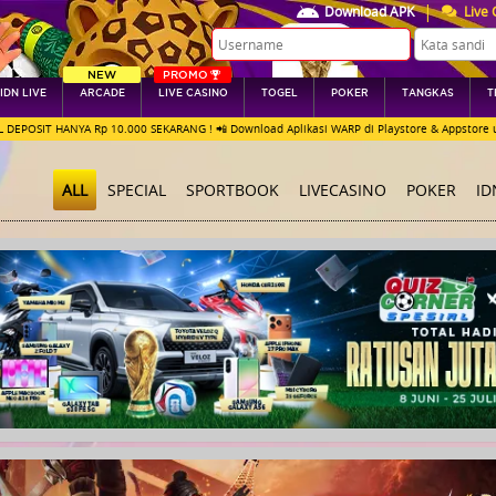
|
Download APK
Live 
NEW
PROMO
IDN LIVE
ARCADE
LIVE CASINO
TOGEL
POKER
TANGKAS
T
 HANYA Rp 10.000 SEKARANG ! 📲 Download Aplikasi WARP di Playstore & Appstore untuk an
ALL
SPECIAL
SPORTBOOK
LIVECASINO
POKER
ID