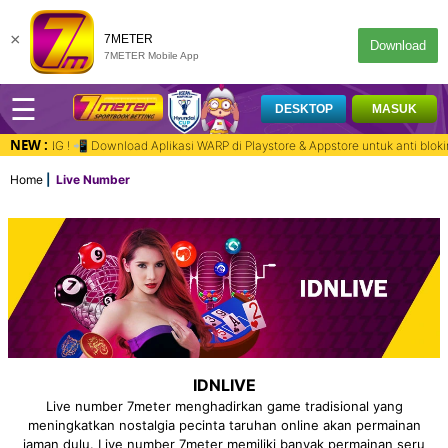
×
7METER
Download
7METER Mobile App
☰
DESKTOP
MASUK
NEW :
NG ! 📲 Download Aplikasi WARP di Playstore & Appstore untuk anti blokir l
Home
Live Number
IDNLIVE
Live number 7meter menghadirkan game tradisional yang
meningkatkan nostalgia pecinta taruhan online akan permainan
jaman dulu. Live number 7meter memiliki banyak permainan seru