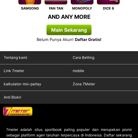
SAMGONG
FAN TAN
MONOPOLY
DICE 6
AND ANY MORE
Main Sekarang
Belum Punya Akun!
Daftar Gratis!
Tentang kami
Cara Betting
Link 7meter
mobile
kalkulator-mix-parlay
Zona 7Meter
Anti Blokir
7meter
adalah situs sportbook paling populer dan merupakan pionir
sebagai platform agen taruhan terpercaya di Indonesia. Daftar sekarang