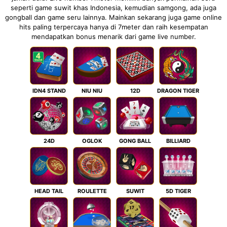
seperti game suwit khas Indonesia, kemudian samgong, ada juga
gongball dan game seru lainnya. Mainkan sekarang juga game online
hits paling terpercaya hanya di 7meter dan raih kesempatan
mendapatkan bonus menarik dari game live number.
IDN4 STAND
NIU NIU
12D
DRAGON TIGER
24D
OGLOK
GONG BALL
BILLIARD
HEAD TAIL
ROULETTE
SUWIT
5D TIGER