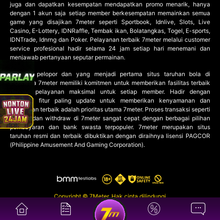
juga dan dapatkan kesempatan mendapatkan promo menarik, hanya
dengan 1 akun saja setiap member berkesempatan memainkan semua
game yang disajikan 7meter seperti Sportbook, Idnlive, Slots, Live
Casino, E-Lottery, IDNRaffle, Tembak ikan, Bolatangkas, Togel, E-sports,
IDNTrade, Idnrng dan Poker. Pelayanan terbaik 7meter melalui customer
service profesional hadir selama 24 jam setiap hari menemani dan
menjawab pertanyaan seputar permainan.
Sebagai pelopor dan yang menjadi pertama situs taruhan bola di
Indonesia 7meter memiliki komitmen untuk memberikan fasilitas terbaik
dengan pelayanan maksimal untuk setiap member. Hadir dengan
berbagai fitur paling update untuk memberikan kenyamanan dan
keamanan terbaik adalah prioritas utama 7meter. Proses transaksi seperti
deposit dan withdraw di 7meter sangat cepat dengan berbagai pilihan
pembayaran dan bank swasta terpopuler. 7meter merupakan situs
taruhan resmi dan terbaik dibuktikan dengan diraihnya lisensi PAGCOR
(Philippine Amusement And Gaming Corporation).
Copyright © 7Meter. Hak cipta dilindungi