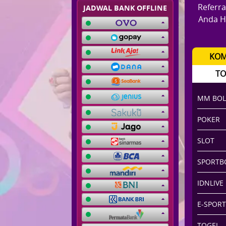
Referra
JADWAL BANK OFFLINE
Anda H
KOM
TO
MM BOL
POKER
SLOT
SPORTB
IDNLIVE
E-SPORT
TOGEL